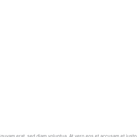
iquyam erat, sed diam voluptua. At vero eos et accusam et justo