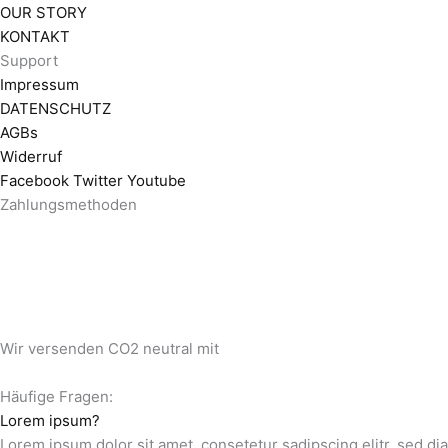
OUR STORY
KONTAKT
Support
Impressum
DATENSCHUTZ
AGBs
Widerruf
Facebook
Twitter
Youtube
Zahlungsmethoden
Wir versenden CO2 neutral mit
Häufige Fragen:
Lorem ipsum?
Lorem ipsum dolor sit amet, consetetur sadipscing elitr, sed d