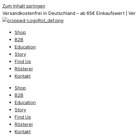
Zum Inhalt springen
Versandkostenfrei in Deutschland – ab 65€ Einkaufswert | Ve
Shop
B2B
Education
Story
Find Us
Rösterei
Kontakt
Shop
B2B
Education
Story
Find Us
Rösterei
Kontakt