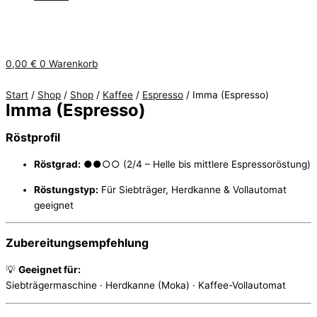
0,00
€
0
Warenkorb
Start
/
Shop
/
Shop
/
Kaffee
/
Espresso
/ Imma (Espresso)
Imma (Espresso)
Röstprofil
Röstgrad:
●●○○ (2/4 – Helle bis mittlere Espressoröstung)
Röstungstyp:
Für Siebträger, Herdkanne & Vollautomat
geeignet
Zubereitungsempfehlung
💡
Geeignet für:
Siebträgermaschine · Herdkanne (Moka) · Kaffee-Vollautomat