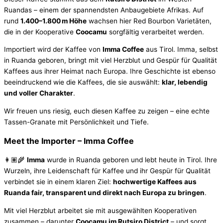
Ruandas – einem der spannendsten Anbaugebiete Afrikas. Auf
rund
1.400–1.800 m Höhe
wachsen hier Red Bourbon Varietäten,
die in der Kooperative
Coocamu
sorgfältig verarbeitet werden.
Importiert wird der Kaffee von
Imma Coffee
aus Tirol. Imma, selbst
in Ruanda geboren, bringt mit viel Herzblut und Gespür für Qualität
Kaffees aus ihrer Heimat nach Europa. Ihre Geschichte ist ebenso
beeindruckend wie die Kaffees, die sie auswählt:
klar, lebendig
und voller Charakter
.
Wir freuen uns riesig, euch diesen Kaffee zu zeigen – eine echte
Tassen-Granate mit Persönlichkeit und Tiefe.
Meet the Importer – Imma Coffee
👩🏽‍🌾
Imma
wurde in Ruanda geboren und lebt heute in Tirol. Ihre
Wurzeln, ihre Leidenschaft für Kaffee und ihr Gespür für Qualität
verbindet sie in einem klaren Ziel:
hochwertige Kaffees aus
Ruanda fair, transparent und direkt nach Europa zu bringen
.
Mit viel Herzblut arbeitet sie mit ausgewählten Kooperativen
zusammen – darunter
Coocamu im Rutsiro District
– und sorgt