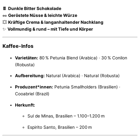
🍫
Dunkle Bitter Schokolade
🥜
Geröstete Nüsse & leichte Würze
💥
Kräftige Crema & langanhaltender Nachklang
✨
Vollmundig & rund – mit Tiefe und Körper
Kaffee-Infos
Varietäten:
80 % Petunia Blend (Arabica) · 30 % Conilon
(Robusta)
Aufbereitung:
Natural (Arabica) · Natural (Robusta)
Produzent*innen:
Petunia Smallholders (Brasilien) ·
Cooabriel (Brazil)
Herkunft:
Sul de Minas, Brasilien – 1.100–1.200 m
Espirito Santo, Brasilien – 200 m