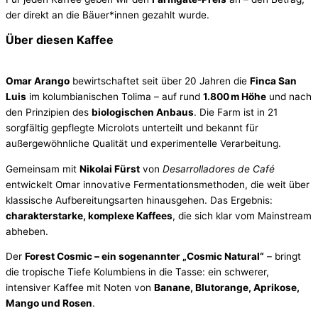
der direkt an die Bäuer*innen gezahlt wurde.
Über diesen Kaffee
Omar Arango
bewirtschaftet seit über 20 Jahren die
Finca San
Luis
im kolumbianischen Tolima – auf rund
1.800 m Höhe
und nach
den Prinzipien des
biologischen Anbaus
. Die Farm ist in 21
sorgfältig gepflegte Microlots unterteilt und bekannt für
außergewöhnliche Qualität und experimentelle Verarbeitung.
Gemeinsam mit
Nikolai Fürst
von
Desarrolladores de Café
entwickelt Omar innovative Fermentationsmethoden, die weit über
klassische Aufbereitungsarten hinausgehen. Das Ergebnis:
charakterstarke, komplexe Kaffees
, die sich klar vom Mainstream
abheben.
Der
Forest Cosmic – ein sogenannter „Cosmic Natural“
– bringt
die tropische Tiefe Kolumbiens in die Tasse: ein schwerer,
intensiver Kaffee mit Noten von
Banane, Blutorange, Aprikose,
Mango und Rosen
.