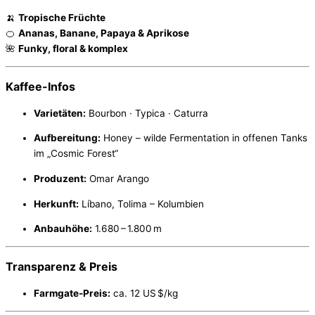
🍌
Tropische Früchte
🍊
Ananas, Banane, Papaya & Aprikose
🌺
Funky, floral & komplex
Kaffee-Infos
Varietäten:
Bourbon · Typica · Caturra
Aufbereitung:
Honey – wilde Fermentation in offenen Tanks
im „Cosmic Forest“
Produzent:
Omar Arango
Herkunft:
Líbano, Tolima – Kolumbien
Anbauhöhe:
1.680 – 1.800 m
Transparenz & Preis
Farmgate-Preis:
ca. 12 US $/kg