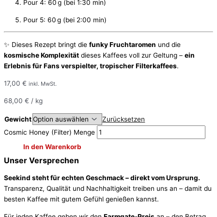
Pour 4: 60 g (bei 1:30 min)
Pour 5: 60 g (bei 2:00 min)
✨ Dieses Rezept bringt die
funky Fruchtaromen
und die
kosmische Komplexität
dieses Kaffees voll zur Geltung –
ein
Erlebnis für Fans verspielter, tropischer Filterkaffees
.
17,00
€
inkl. MwSt.
68,00
€
/
kg
Gewicht
Zurücksetzen
Cosmic Honey (Filter) Menge
In den Warenkorb
Unser Versprechen
Seekind steht für echten Geschmack – direkt vom Ursprung.
Transparenz, Qualität und Nachhaltigkeit treiben uns an – damit du
besten Kaffee mit gutem Gefühl genießen kannst.
Für jeden Kaffee geben wir den
Farmgate-Preis
an – den Betrag,