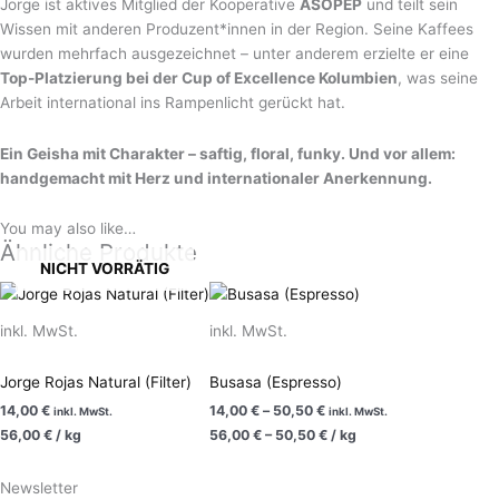
Jorge ist aktives Mitglied der Kooperative
ASOPEP
und teilt sein
Wissen mit anderen Produzent*innen in der Region. Seine Kaffees
wurden mehrfach ausgezeichnet – unter anderem erzielte er eine
Top-Platzierung bei der Cup of Excellence Kolumbien
, was seine
Arbeit international ins Rampenlicht gerückt hat.
Ein Geisha mit Charakter – saftig, floral, funky. Und vor allem:
handgemacht mit Herz und internationaler Anerkennung.
You may also like…
Ähnliche Produkte
NICHT VORRÄTIG
inkl. MwSt.
inkl. MwSt.
Jorge Rojas Natural (Filter)
Busasa (Espresso)
14,00
€
14,00
€
–
50,50
€
inkl. MwSt.
inkl. MwSt.
56,00
€
/
kg
56,00
€
–
50,50
€
/
kg
Newsletter