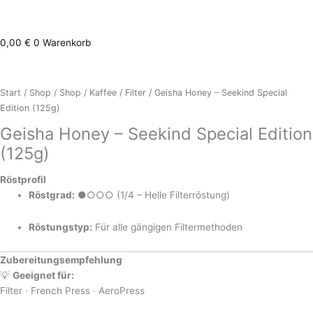
0,00
€
0
Warenkorb
Geisha
Honey
-
Start
/
Shop
/
Shop
/
Kaffee
/
Filter
/ Geisha Honey – Seekind Special
Seekind
Edition (125g)
Special
Geisha Honey – Seekind Special Edition
Edition
(125g)
(125g)
Menge
Röstprofil
Röstgrad:
●○○○ (1/4 – Helle Filterröstung)
Röstungstyp:
Für alle gängigen Filtermethoden
Zubereitungsempfehlung
💡
Geeignet für:
Filter · French Press · AeroPress