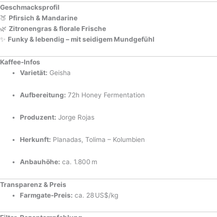
Geschmacksprofil
🍑
Pfirsich & Mandarine
🌿
Zitronengras & florale Frische
✨
Funky & lebendig – mit seidigem Mundgefühl
Kaffee-Infos
Varietät:
Geisha
Aufbereitung:
72h Honey Fermentation
Produzent:
Jorge Rojas
Herkunft:
Planadas, Tolima – Kolumbien
Anbauhöhe:
ca. 1.800 m
Transparenz & Preis
Farmgate-Preis:
ca. 28 US$/kg